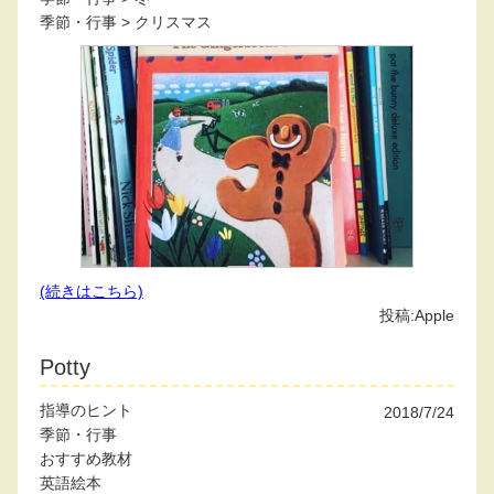
季節・行事
>
クリスマス
(続きはこちら)
投稿:
Apple
Potty
指導のヒント
2018/7/24
季節・行事
おすすめ教材
英語絵本