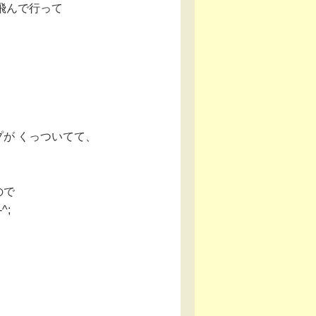
 飛んで行って
プが くっついてて、
ので
^;