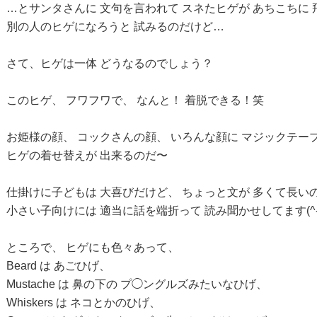
…とサンタさんに 文句を言われて スネたヒゲが あちこちに
別の人のヒゲになろうと 試みるのだけど…
さて、ヒゲは一体 どうなるのでしょう？
このヒゲ、 フワフワで、 なんと！ 着脱できる！笑
お姫様の顔、 コックさんの顔、 いろんな顔に マジックテー
ヒゲの着せ替えが 出来るのだ〜
仕掛けに子どもは 大喜びだけど、 ちょっと文が 多くて長い
小さい子向けには 適当に話を端折って 読み聞かせしてます(^-
ところで、 ヒゲにも色々あって、
Beard は あごひげ、
Mustache は 鼻の下の プ◯ングルズみたいなひげ、
Whiskers は ネコとかのひげ、