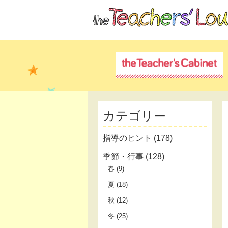
カテゴリー
指導のヒント
(178)
季節・行事
(128)
春
(9)
夏
(18)
秋
(12)
冬
(25)