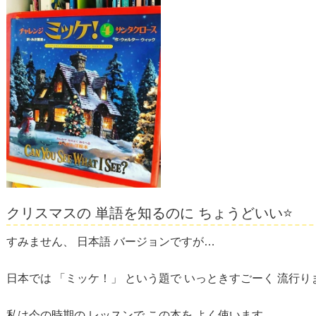
クリスマスの 単語を知るのに ちょうどいい⭐️
すみません、 日本語 バージョンですが…
日本では 「ミッケ！」 という題で いっときすごーく 流行
私は今の時期の レッスンで この本を よく使います。