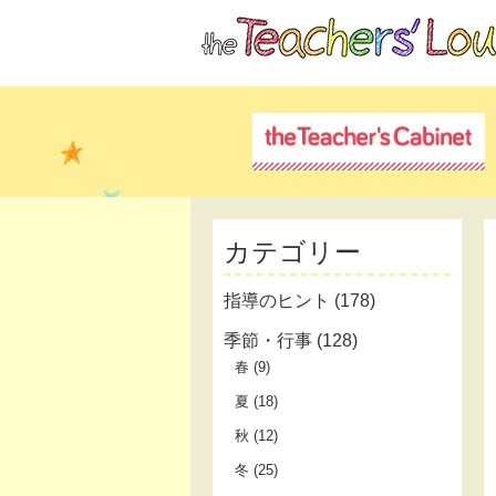
カテゴリー
指導のヒント
(178)
季節・行事
(128)
春
(9)
夏
(18)
秋
(12)
冬
(25)